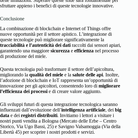
delle limitazioni. Superare queste sfide sarà fondamentale per
sfruttare appieno i benefici di queste tecnologie innovative.
Conclusione
La combinazione di blockchain e Internet of Things offre
nuove opportunità per il settore apistico. L’integrazione di
queste tecnologie può migliorare significativamente la
tracciabilità e l’autenticità dei dati
raccolti dai sensori apiari,
garantendo una maggiore
sicurezza
e
efficienza
nel processo
di produzione del miele.
Questa tecnologia può trasformare il settore dell’apicoltura,
migliorando la
qualità del miele
e la
salute delle api
. Inoltre,
l’adozione di blockchain e IoT rappresenta un’opportunità di
innovazione per gli apicoltori, consentendo loro di
migliorare
l’efficienza dei processi
e di creare valore aggiunto.
Gli sviluppi futuri di questa integrazione tecnologica saranno
influenzati dall’evoluzione dell’
intelligenza artificiale
, dei
big
data
e dei
registri distribuiti
. Invitiamo i lettori a visitare i
nostri punti vendita a Bologna (Mercato delle Erbe – Centro
Storico, Via Ugo Bassi, 25) e Savigno Valsamoggia (Via della
Libertà 45) per scoprire i nostri prodotti e servizi.