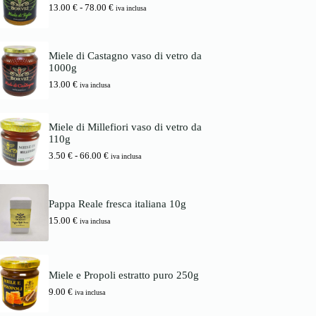
i
a
F
13.00
€
-
78.00
€
d
iva inclusa
n
l
a
i
a
e
s
p
l
è
c
r
e
:
i
e
Miele di Castagno vaso di vetro da
e
1
a
z
1000g
r
6
d
z
a
.
13.00
€
i
iva inclusa
o
:
0
p
:
1
0
r
d
7
e
a
Miele di Millefiori vaso di vetro da
.
€
z
3
110g
0
.
z
.
0
o
F
3.50
€
-
66.00
€
5
iva inclusa
:
a
0
€
d
s
.
a
c
€
1
i
a
Pappa Reale fresca italiana 10g
3
a
6
15.00
€
.
d
iva inclusa
6
0
i
.
0
p
0
r
0
€
e
Miele e Propoli estratto puro 250g
a
z
€
7
z
9.00
€
iva inclusa
8
o
.
: