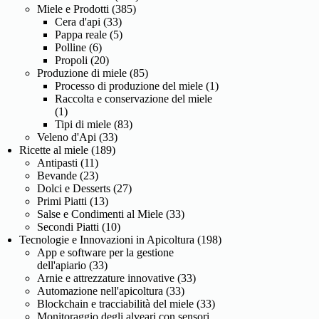
Miele e Prodotti
(385)
Cera d'api
(33)
Pappa reale
(5)
Polline
(6)
Propoli
(20)
Produzione di miele
(85)
Processo di produzione del miele
(1)
Raccolta e conservazione del miele
(1)
Tipi di miele
(83)
Veleno d'Api
(33)
Ricette al miele
(189)
Antipasti
(11)
Bevande
(23)
Dolci e Desserts
(27)
Primi Piatti
(13)
Salse e Condimenti al Miele
(33)
Secondi Piatti
(10)
Tecnologie e Innovazioni in Apicoltura
(198)
App e software per la gestione
dell'apiario
(33)
Arnie e attrezzature innovative
(33)
Automazione nell'apicoltura
(33)
Blockchain e tracciabilità del miele
(33)
Monitoraggio degli alveari con sensori