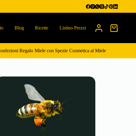
io
Blog
Ricette
Listino Prezzi
Carrello
onfezioni Regalo
Miele con Spezie
Cosmetica al Miele