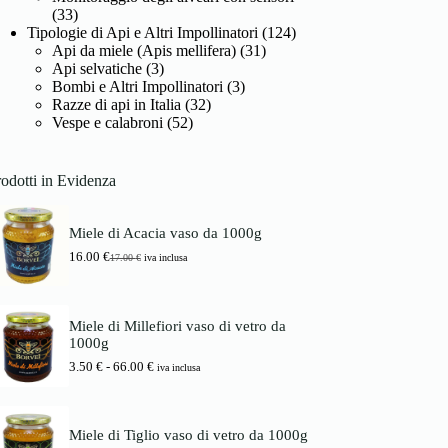
(33)
Tipologie di Api e Altri Impollinatori
(124)
Api da miele (Apis mellifera)
(31)
Api selvatiche
(3)
Bombi e Altri Impollinatori
(3)
Razze di api in Italia
(32)
Vespe e calabroni
(52)
odotti in Evidenza
Miele di Acacia vaso da 1000g
16.00
€
17.00
€
iva inclusa
I
I
l
l
p
p
r
r
Miele di Millefiori vaso di vetro da
e
e
1000g
z
z
z
z
F
3.50
€
-
66.00
€
iva inclusa
o
o
a
o
a
s
r
t
c
i
t
i
Miele di Tiglio vaso di vetro da 1000g
g
u
a