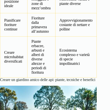
posizione
zone di
piante diverse
ideale
mezz’ombra
Fioriture
Pianificare
Approvvigionamento
dalla
fioriture
costante di nettare e
primavera
continue
polline
all’autunno
Piante
erbacee,
arbusti e
Ecosistema
Creare
alberi di
complesso e varietà
microhabitat
diverse
di specie
diversificati
altezze e
impollinatrici
periodi di
fioritura
Creare un giardino amico delle api: piante, tecniche e benefici