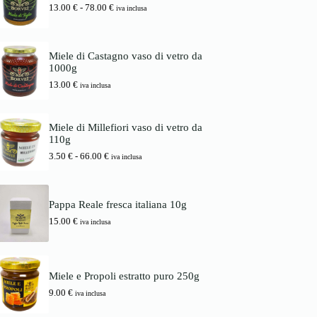
i
a
F
13.00
€
-
78.00
€
d
iva inclusa
n
l
a
i
a
e
s
p
l
è
c
r
e
:
i
e
Miele di Castagno vaso di vetro da
e
1
a
z
1000g
r
6
d
z
a
.
13.00
€
i
iva inclusa
o
:
0
p
:
1
0
r
d
7
e
a
Miele di Millefiori vaso di vetro da
.
€
z
3
110g
0
.
z
.
0
o
F
3.50
€
-
66.00
€
5
iva inclusa
:
a
0
€
d
s
.
a
c
€
1
i
a
Pappa Reale fresca italiana 10g
3
a
6
15.00
€
.
d
iva inclusa
6
0
i
.
0
p
0
r
0
€
e
Miele e Propoli estratto puro 250g
a
z
€
7
z
9.00
€
iva inclusa
8
o
.
: