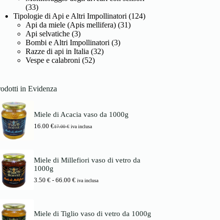
(33)
Tipologie di Api e Altri Impollinatori
(124)
Api da miele (Apis mellifera)
(31)
Api selvatiche
(3)
Bombi e Altri Impollinatori
(3)
Razze di api in Italia
(32)
Vespe e calabroni
(52)
odotti in Evidenza
Miele di Acacia vaso da 1000g
16.00
€
17.00
€
iva inclusa
I
I
l
l
p
p
r
r
Miele di Millefiori vaso di vetro da
e
e
1000g
z
z
z
z
F
3.50
€
-
66.00
€
iva inclusa
o
o
a
o
a
s
r
t
c
i
t
i
Miele di Tiglio vaso di vetro da 1000g
g
u
a