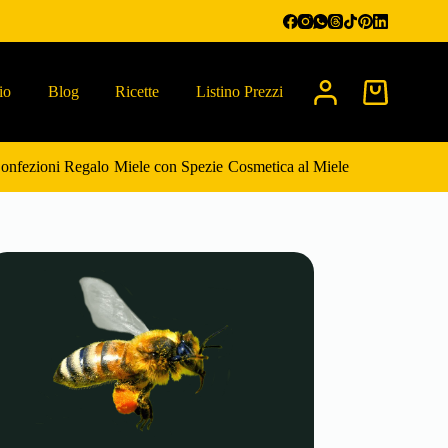
io
Blog
Ricette
Listino Prezzi
Carrello
onfezioni Regalo
Miele con Spezie
Cosmetica al Miele