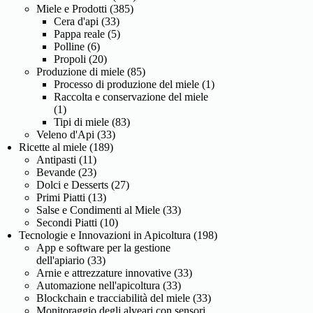
Miele e Prodotti
(385)
Cera d'api
(33)
Pappa reale
(5)
Polline
(6)
Propoli
(20)
Produzione di miele
(85)
Processo di produzione del miele
(1)
Raccolta e conservazione del miele
(1)
Tipi di miele
(83)
Veleno d'Api
(33)
Ricette al miele
(189)
Antipasti
(11)
Bevande
(23)
Dolci e Desserts
(27)
Primi Piatti
(13)
Salse e Condimenti al Miele
(33)
Secondi Piatti
(10)
Tecnologie e Innovazioni in Apicoltura
(198)
App e software per la gestione
dell'apiario
(33)
Arnie e attrezzature innovative
(33)
Automazione nell'apicoltura
(33)
Blockchain e tracciabilità del miele
(33)
Monitoraggio degli alveari con sensori