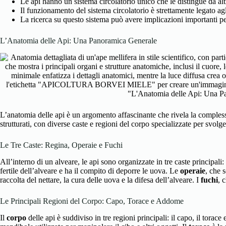
Le api hanno un sistema circolatorio unico che le distingue da altri
Il funzionamento del sistema circolatorio è strettamente legato agl
La ricerca su questo sistema può avere implicazioni importanti per
L’Anatomia delle Api: Una Panoramica Generale
L’anatomia delle api è un argomento affascinante che rivela la complessi
strutturati, con diverse caste e regioni del corpo specializzate per svolge
Le Tre Caste: Regina, Operaie e Fuchi
All’interno di un alveare, le api sono organizzate in tre caste principali:
fertile dell’alveare e ha il compito di deporre le uova. Le
operaie
, che 
raccolta del nettare, la cura delle uova e la difesa dell’alveare. I
fuchi
, 
Le Principali Regioni del Corpo: Capo, Torace e Addome
Il
corpo
delle api è suddiviso in tre regioni principali: il capo, il torace