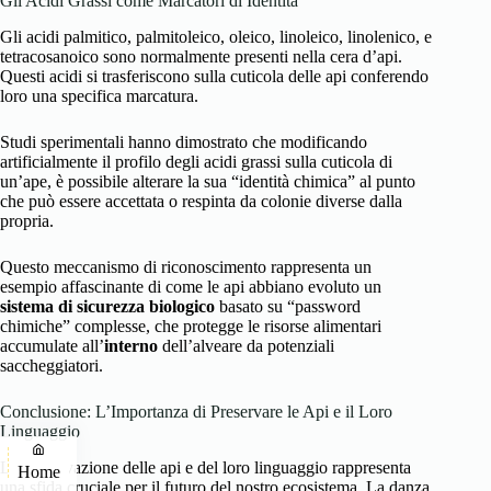
Gli Acidi Grassi come Marcatori di Identità
Gli acidi palmitico, palmitoleico, oleico, linoleico, linolenico, e
tetracosanoico sono normalmente presenti nella cera d’api.
Questi acidi si trasferiscono sulla cuticola delle api conferendo
loro una specifica marcatura.
Studi sperimentali hanno dimostrato che modificando
artificialmente il profilo degli acidi grassi sulla cuticola di
un’ape, è possibile alterare la sua “identità chimica” al punto
che può essere accettata o respinta da colonie diverse dalla
propria.
Questo meccanismo di riconoscimento rappresenta un
esempio affascinante di come le api abbiano evoluto un
sistema di sicurezza biologico
basato su “password
chimiche” complesse, che protegge le risorse alimentari
accumulate all’
interno
dell’alveare da potenziali
saccheggiatori.
Conclusione: L’Importanza di Preservare le Api e il Loro
Linguaggio
La preservazione delle api e del loro linguaggio rappresenta
Home
una sfida cruciale per il futuro del nostro ecosistema. La danza