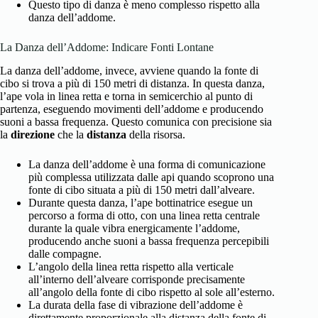
Questo tipo di danza è meno complesso rispetto alla
danza dell’addome.
La Danza dell’Addome: Indicare Fonti Lontane
La danza dell’addome, invece, avviene quando la fonte di
cibo si trova a più di 150 metri di distanza. In questa danza,
l’ape vola in linea retta e torna in semicerchio al punto di
partenza, eseguendo movimenti dell’addome e producendo
suoni a bassa frequenza. Questo comunica con precisione sia
la
direzione
che la
distanza
della risorsa.
La danza dell’addome è una forma di comunicazione
più complessa utilizzata dalle api quando scoprono una
fonte di cibo situata a più di 150 metri dall’alveare.
Durante questa danza, l’ape bottinatrice esegue un
percorso a forma di otto, con una linea retta centrale
durante la quale vibra energicamente l’addome,
producendo anche suoni a bassa frequenza percepibili
dalle compagne.
L’angolo della linea retta rispetto alla verticale
all’interno dell’alveare corrisponde precisamente
all’angolo della fonte di cibo rispetto al sole all’esterno.
La durata della fase di vibrazione dell’addome è
direttamente proporzionale alla distanza della fonte di