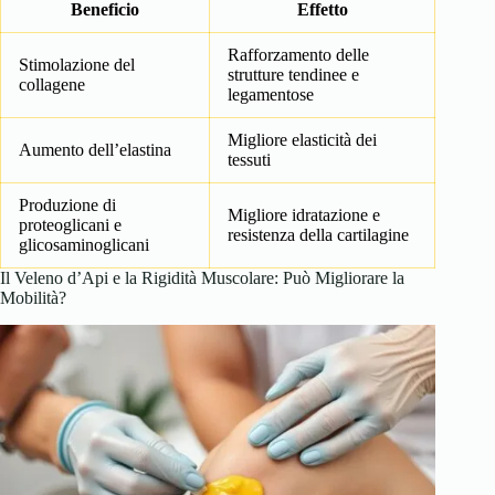
Beneficio
Effetto
Rafforzamento delle
Stimolazione del
strutture tendinee e
collagene
legamentose
Migliore elasticità dei
Aumento dell’elastina
tessuti
Produzione di
Migliore idratazione e
proteoglicani e
resistenza della cartilagine
glicosaminoglicani
Il Veleno d’Api e la Rigidità Muscolare: Può Migliorare la
Mobilità?