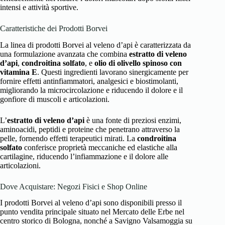
intensi e attività sportive.
Caratteristiche dei Prodotti Borvei
La linea di prodotti Borvei al veleno d’api è caratterizzata da
una formulazione avanzata che combina
estratto di veleno
d’api
,
condroitina solfato
, e
olio di olivello spinoso con
vitamina E
. Questi ingredienti lavorano sinergicamente per
fornire effetti antinfiammatori, analgesici e biostimolanti,
migliorando la microcircolazione e riducendo il dolore e il
gonfiore di muscoli e articolazioni.
L’
estratto di veleno d’api
è una fonte di preziosi enzimi,
aminoacidi, peptidi e proteine che penetrano attraverso la
pelle, fornendo effetti terapeutici mirati. La
condroitina
solfato
conferisce proprietà meccaniche ed elastiche alla
cartilagine, riducendo l’infiammazione e il dolore alle
articolazioni.
Dove Acquistare: Negozi Fisici e Shop Online
I prodotti Borvei al veleno d’api sono disponibili presso il
punto vendita principale situato nel Mercato delle Erbe nel
centro storico di Bologna, nonché a Savigno Valsamoggia su