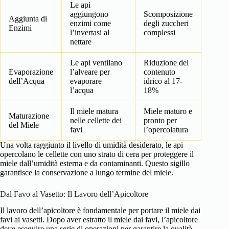
Le api
aggiungono
Scomposizione
Aggiunta di
enzimi come
degli zuccheri
Enzimi
l’invertasi al
complessi
nettare
Le api ventilano
Riduzione del
Evaporazione
l’alveare per
contenuto
dell’Acqua
evaporare
idrico al 17-
l’acqua
18%
Il miele matura
Miele maturo e
Maturazione
nelle cellette dei
pronto per
del Miele
favi
l’opercolatura
Una volta raggiunto il livello di umidità desiderato, le api
opercolano le cellette con uno strato di cera per proteggere il
miele dall’umidità esterna e da contaminanti. Questo sigillo
garantisce la conservazione a lungo termine del miele.
Dal Favo al Vasetto: Il Lavoro dell’Apicoltore
Il lavoro dell’apicoltore è fondamentale per portare il miele dai
favi ai vasetti. Dopo aver estratto il miele dai favi, l’apicoltore
deve eseguire una serie di operazioni per garantire la qualità