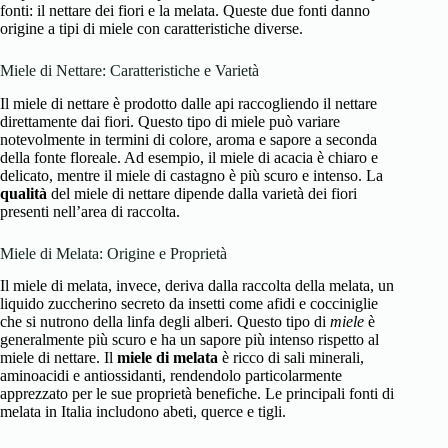
fonti: il nettare dei fiori e la melata. Queste due fonti danno
origine a tipi di miele con caratteristiche diverse.
Miele di Nettare: Caratteristiche e Varietà
Il miele di nettare è prodotto dalle api raccogliendo il nettare
direttamente dai fiori. Questo tipo di miele può variare
notevolmente in termini di colore, aroma e sapore a seconda
della fonte floreale. Ad esempio, il miele di acacia è chiaro e
delicato, mentre il miele di castagno è più scuro e intenso. La
qualità
del miele di nettare dipende dalla varietà dei fiori
presenti nell’area di raccolta.
Miele di Melata: Origine e Proprietà
Il miele di melata, invece, deriva dalla raccolta della melata, un
liquido zuccherino secreto da insetti come afidi e cocciniglie
che si nutrono della linfa degli alberi. Questo tipo di
miele
è
generalmente più scuro e ha un sapore più intenso rispetto al
miele di nettare. Il
miele di melata
è ricco di sali minerali,
aminoacidi e antiossidanti, rendendolo particolarmente
apprezzato per le sue proprietà benefiche. Le principali fonti di
melata in Italia includono abeti, querce e tigli.