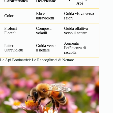
Caratteristica
Descrizione
Api
Blu e
Guida visiva verso
Colori
ultravioletti
i fiori
Profumi
Composti
Guida olfattiva
Floreali
volatili
verso il nettare
Aumenta
Pattern
Guida verso
l’efficienza di
Ultravioletti
il nettare
raccolta
Le Api Bottinatrici: Le Raccoglitrici di Nettare