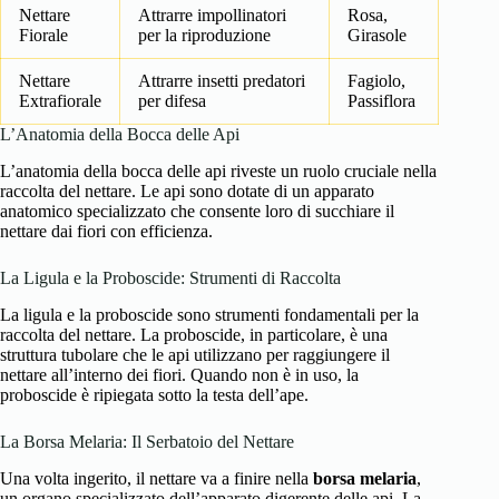
Nettare
Attrarre impollinatori
Rosa,
Fiorale
per la riproduzione
Girasole
Nettare
Attrarre insetti predatori
Fagiolo,
Extrafiorale
per difesa
Passiflora
L’Anatomia della Bocca delle Api
L’anatomia della bocca delle api riveste un ruolo cruciale nella
raccolta del nettare. Le api sono dotate di un apparato
anatomico specializzato che consente loro di succhiare il
nettare dai fiori con efficienza.
La Ligula e la Proboscide: Strumenti di Raccolta
La ligula e la proboscide sono strumenti fondamentali per la
raccolta del nettare. La proboscide, in particolare, è una
struttura tubolare che le api utilizzano per raggiungere il
nettare all’interno dei fiori. Quando non è in uso, la
proboscide è ripiegata sotto la testa dell’ape.
La Borsa Melaria: Il Serbatoio del Nettare
Una volta ingerito, il nettare va a finire nella
borsa melaria
,
un organo specializzato dell’apparato digerente delle api. La