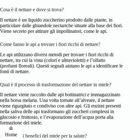
Cosa è il nettare e dove si trova?
Il nettare è un liquido zuccherino prodotto dalle piante, in
particolare dalle ghiandole nectariche situate alla base dei fiori.
Viene secreto per attirare gli impollinatori, come le api.
Come fanno le api a trovare i fiori ricchi di nettare?
Le api utilizzano diversi metodi per trovare i fiori ricchi di
nettare, tra cui la vista (colori e ultravioletti) e l’olfatto
(profumi floreali). Questi segnali aiutano le api a identificare le
fonti di nettare.
Qual è il processo di trasformazione del nettare in miele?
Il nettare viene raccolto dalle api bottinatrici e immagazzinato
nella borsa melaria. Una volta tornate all’alveare, il nettare
viene rigurgitato e condiviso con altre api. Gli enzimi presenti
nella saliva delle api trasformano gli zuccheri complessi in
glucosio e fruttosio, e l’evaporazione dell’acqua porta alla
formazione del miele.
Home
Quali sono i benefici del miele per la salute?