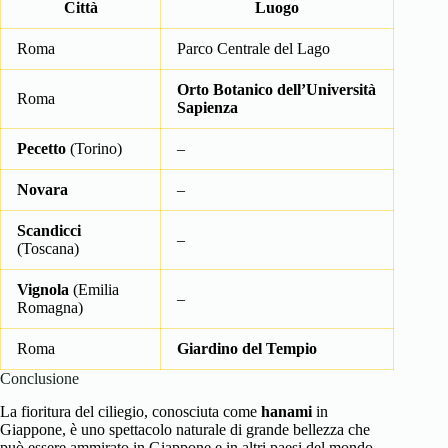
Città
Luogo
Roma
Parco Centrale del Lago
Orto Botanico dell’Università
Roma
Sapienza
Pecetto
(Torino)
–
Novara
–
Scandicci
–
(Toscana)
Vignola
(Emilia
–
Romagna)
Roma
Giardino del Tempio
Conclusione
La fioritura del ciliegio, conosciuta come
hanami
in
Giappone, è uno spettacolo naturale di grande bellezza che
può essere ammirato in Giappone e in altri paesi del mondo,