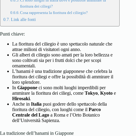
Ci sono luoghi in Italia dove è possibile ammirare la
fioritura dei ciliegi?
Cosa rappresenta la fioritura del ciliegio?
Link alle fonti
Punti chiave:
La fioritura del ciliegio è uno spettacolo naturale che
attrae milioni di visitatori ogni anno.
Gli alberi di ciliegio sono amati per la loro bellezza e
sono coltivati sia per i frutti dolci che per scopi
ornamentali.
L’hanami è una tradizione giapponese che celebra la
fioritura dei ciliegi e offre la possibilità di ammirare il
loro splendore.
In
Giappone
ci sono molti luoghi imperdibili per
ammirare la fioritura dei ciliegi, come
Tokyo
,
Kyoto
e
Hirosaki
.
Anche in
Italia
puoi godere dello spettacolo della
fioritura del ciliegio, con luoghi come il
Parco
Centrale del Lago
a Roma e l’Orto Botanico
dell’Università Sapienza.
La tradizione dell’hanami in Giappone