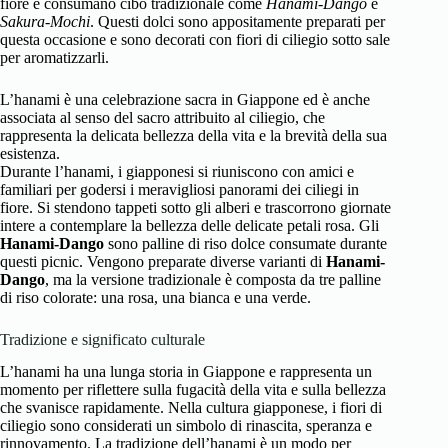
fiore e consumano cibo tradizionale come
Hanami-Dango
e
Sakura-Mochi
. Questi dolci sono appositamente preparati per
questa occasione e sono decorati con fiori di ciliegio sotto sale
per aromatizzarli.
L’hanami è una celebrazione sacra in Giappone ed è anche
associata al senso del sacro attribuito al ciliegio, che
rappresenta la delicata bellezza della vita e la brevità della sua
esistenza.
Durante l’hanami, i giapponesi si riuniscono con amici e
familiari per godersi i meravigliosi panorami dei ciliegi in
fiore. Si stendono tappeti sotto gli alberi e trascorrono giornate
intere a contemplare la bellezza delle delicate petali rosa. Gli
Hanami-Dango
sono palline di riso dolce consumate durante
questi picnic. Vengono preparate diverse varianti di
Hanami-
Dango
, ma la versione tradizionale è composta da tre palline
di riso colorate: una rosa, una bianca e una verde.
Tradizione e significato culturale
L’hanami ha una lunga storia in Giappone e rappresenta un
momento per riflettere sulla fugacità della vita e sulla bellezza
che svanisce rapidamente. Nella cultura giapponese, i fiori di
ciliegio sono considerati un simbolo di rinascita, speranza e
rinnovamento. La tradizione dell’hanami è un modo per