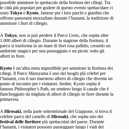
possibile ammirare lo spettacolo della fioritura dei ciliegi. Tra
le città più popolari per godere di questo evento spettacolare ci
sono
Tokyo
e
Kyoto
, famose per i loro parchi e giardini che
offrono panorami mozzafiato durante l’hanami, la tradizione di
ammirare i fiori di ciliegio.
A
Tokyo
, non si può perdere il Parco Ueno, che ospita oltre
1.000 alberi di ciliegio. Durante la stagione della fioritura, il
parco si trasforma in un mare di fiori rosa pallido, creando un
ambiente magico per una passeggiata o un picnic sotto gli
alberi in fiore.
Kyoto
è un’altra meta imperdibile per ammirare la fioritura dei
ciliegi. Il Parco Maruyama è uno dei luoghi più celebri per
l’hanami, con il suo maestoso albero di ciliegio che diventa un
punto di incontro per i visitatori. Inoltre, Kyoto ospita il
famoso Philosopher’s Path, un sentiero lungo il canale che è
fiancheggiato da migliaia di alberi di ciliegio in fiore durante la
primavera.
A
Hirosaki
, nella parte settentrionale del Giappone, si trova il
celebre parco del castello di
Hirosaki
, che ospita uno dei
festival delle fioriture
più spettacolari del paese. Durante
l’hanami, i visitatori possono passeggiare lungo i viali dei