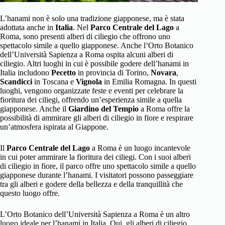
L’hanami non è solo una tradizione giapponese, ma è stata
adottata anche in
Italia
. Nel
Parco Centrale del Lago
a
Roma, sono presenti alberi di ciliegio che offrono uno
spettacolo simile a quello giapponese. Anche l’Orto Botanico
dell’Università Sapienza a Roma ospita alcuni alberi di
ciliegio. Altri luoghi in cui è possibile godere dell’hanami in
Italia includono
Pecetto
in provincia di Torino,
Novara
,
Scandicci
in Toscana e
Vignola
in Emilia Romagna. In questi
luoghi, vengono organizzate feste e eventi per celebrare la
fioritura dei ciliegi, offrendo un’esperienza simile a quella
giapponese. Anche il
Giardino del Tempio
a Roma offre la
possibilità di ammirare gli alberi di ciliegio in fiore e respirare
un’atmosfera ispirata al Giappone.
Il
Parco Centrale del Lago
a Roma è un luogo incantevole
in cui poter ammirare la fioritura dei ciliegi. Con i suoi alberi
di ciliegio in fiore, il parco offre uno spettacolo simile a quello
giapponese durante l’hanami. I visitatori possono passeggiare
tra gli alberi e godere della bellezza e della tranquillità che
questo luogo offre.
L’Orto Botanico dell’Università Sapienza a Roma è un altro
luogo ideale per l’hanami in Italia. Qui, gli alberi di ciliegio