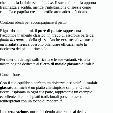
che bilancia la dolcezza del
miele
. Il succo d’arancia apporta
freschezza e acidità, mentre l’integrazione di spezie come
cannella o paprika crea un profilo aromatico sofisticato.
Contorni ideali per accompagnare il piatto
Riguardo ai contorni, il
purè di patate
rappresenta
l’accompagnamento classico, in grado di assorbire parte del
fondo di cottura
e della glassa. Anche
verdure al vapore
o
un’
insalata fresca
possono bilanciare efficacemente la
ricchezza del piatto principale.
Per ulteriori dettagli sulla ricetta e le sue varianti, visita la
nostra pagina dedicata al
filetto di maiale glassato al miele
.
Conclusione
Con il suo equilibrio perfetto tra dolcezza e sapidità, il
maiale
glassato al miele
è un piatto che stupisce sempre. Questa
ricetta, esplorata in ogni sua parte, rappresenta un esempio
eccellente di come i piatti tradizionali possano essere
reinterpretati con un tocco di modernità.
La
preparazione
, pur richiedendo attenzione ai dettagli,