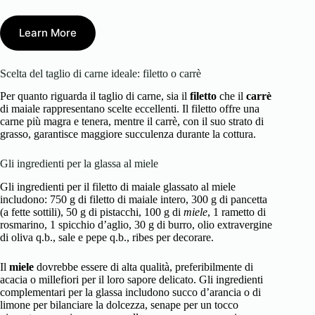
Learn More
Scelta del taglio di carne ideale: filetto o carrè
Per quanto riguarda il taglio di carne, sia il
filetto
che il
carrè
di maiale rappresentano scelte eccellenti. Il filetto offre una
carne più magra e tenera, mentre il carrè, con il suo strato di
grasso, garantisce maggiore succulenza durante la cottura.
Gli ingredienti per la glassa al miele
Gli ingredienti per il filetto di maiale glassato al miele
includono: 750 g di filetto di maiale intero, 300 g di pancetta
(a fette sottili), 50 g di pistacchi, 100 g di
miele
, 1 rametto di
rosmarino, 1 spicchio d’aglio, 30 g di burro, olio extravergine
di oliva q.b., sale e pepe q.b., ribes per decorare.
Il
miele
dovrebbe essere di alta qualità, preferibilmente di
acacia o millefiori per il loro sapore delicato. Gli ingredienti
complementari per la glassa includono succo d’arancia o di
limone per bilanciare la dolcezza, senape per un tocco