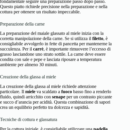
fondamentale seguire una preparazione passo dopo passo.
Questo piatto richiede precisione nella preparazione e nella
cottura per ottenere un risultato impeccabile.
Preparazione della carne
La preparazione del maiale glassato al miele inizia con la
corretta manipolazione della carne. Se si utilizza il
filetto
, è
consigliabile avvolgerlo in fette di pancetta per mantenerne la
succulenza. Per il
carrè
, è importante rimuovere l’eccesso di
grasso lasciandone uno strato sottile. La carne deve essere
condita con sale e pepe e lasciata riposare a temperatura
ambiente per almeno 30 minuti.
Creazione della glassa al miele
La creazione della glassa al miele richiede attenzione
particolare. Il
miele
va scaldato a
fuoco
basso fino a renderlo
fluido, quindi arricchito con
senape
per un contrasto piccante
e succo d’arancia per acidità. Questa combinazione di sapori
crea un equilibrio perfetto tra dolcezza e sapidità.
Tecniche di cottura e glassatura
Per la cottura iniziale, è consigliabile utilizzare una
padella