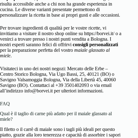
risulta accessibile anche a chi non ha grande esperienza in
cucina. Le diverse varianti presentate permettono di
personalizzare la ricetta in base ai propri gusti e alle occasioni.
Per trovare ingredienti di qualità per le vostre ricette, vi
invitiamo a visitare il nostro shop online su https://borvei.it/ o a
venirci a trovare presso i nostri punti vendita a Bologna. I
nostri esperti saranno felici di offrirvi
consigli personalizzati
per la preparazione perfetta del vostro
maiale glassato al
miele
.
Visitateci in uno dei nostri negozi: Mercato delle Erbe –
Centro Storico Bologna, Via Ugo Bassi, 25, 40121 (BO) o
Savigno Valsamoggia Bologna, Via della Libertà 45, 40060
Savigno (BO). Contattaci al +39 3501402093 o via email
all’indirizzo info@borvei.it per ulteriori informazioni.
FAQ
Qual è il taglio di carne più adatto per il maiale glassato al
miele?
Il filetto o il carrè di maiale sono i tagli più ideali per questo
piatto, grazie alla loro tenerezza e capacità di assorbire i sapori