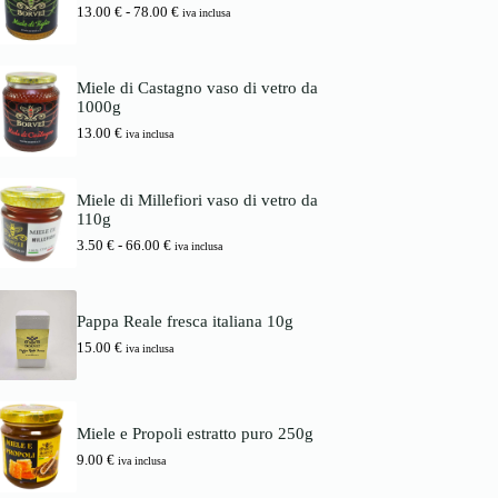
i
a
F
13.00
€
-
78.00
€
d
iva inclusa
n
l
a
i
a
e
s
p
l
è
c
r
e
:
i
e
Miele di Castagno vaso di vetro da
e
1
a
z
1000g
r
6
d
z
a
.
13.00
€
i
iva inclusa
o
:
0
p
:
1
0
r
d
7
e
a
Miele di Millefiori vaso di vetro da
.
€
z
3
110g
0
.
z
.
0
o
F
3.50
€
-
66.00
€
5
iva inclusa
:
a
0
€
d
s
.
a
c
€
1
i
a
Pappa Reale fresca italiana 10g
3
a
6
15.00
€
.
d
iva inclusa
6
0
i
.
0
p
0
r
0
€
e
Miele e Propoli estratto puro 250g
a
z
€
7
z
9.00
€
iva inclusa
8
o
.
: