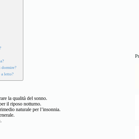
?
Pr
ia?
i dormire?
 a letto?
rare la qualità del sonno.
er il riposo notturno.
 rimedio naturale per l’insonnia.
enerale.
.