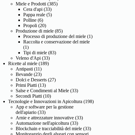
Miele e Prodotti
(385)
Cera d'api
(33)
Pappa reale
(5)
Polline
(6)
Propoli
(20)
Produzione di miele
(85)
Processo di produzione del miele
(1)
Raccolta e conservazione del miele
(1)
Tipi di miele
(83)
Veleno d'Api
(33)
Ricette al miele
(189)
Antipasti
(11)
Bevande
(23)
Dolci e Desserts
(27)
Primi Piatti
(13)
Salse e Condimenti al Miele
(33)
Secondi Piatti
(10)
Tecnologie e Innovazioni in Apicoltura
(198)
App e software per la gestione
dell'apiario
(33)
Arnie e attrezzature innovative
(33)
Automazione nell'apicoltura
(33)
Blockchain e tracciabilità del miele
(33)
Monitoraggio degli alveari con sensori