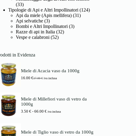
(33)
Tipologie di Api e Altri Impollinatori
(124)
Api da miele (Apis mellifera)
(31)
Api selvatiche
(3)
Bombi e Altri Impollinatori
(3)
Razze di api in Italia
(32)
Vespe e calabroni
(52)
odotti in Evidenza
Miele di Acacia vaso da 1000g
16.00
€
17.00
€
iva inclusa
I
I
l
l
p
p
r
r
Miele di Millefiori vaso di vetro da
e
e
1000g
z
z
z
z
F
3.50
€
-
66.00
€
iva inclusa
o
o
a
o
a
s
r
t
c
i
t
i
Miele di Tiglio vaso di vetro da 1000g
g
u
a