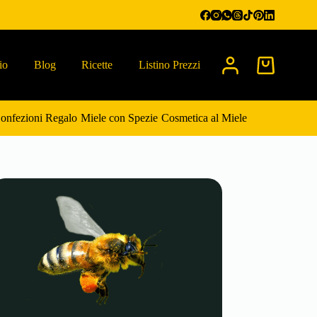
io
Blog
Ricette
Listino Prezzi
Carrello
onfezioni Regalo
Miele con Spezie
Cosmetica al Miele