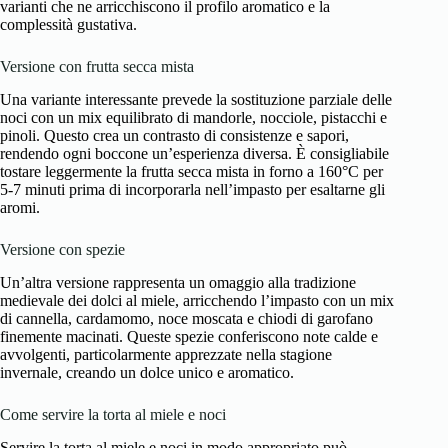
varianti che ne arricchiscono il profilo aromatico e la
complessità gustativa.
Versione con frutta secca mista
Una variante interessante prevede la sostituzione parziale delle
noci con un mix equilibrato di mandorle, nocciole, pistacchi e
pinoli. Questo crea un contrasto di consistenze e sapori,
rendendo ogni boccone un’esperienza diversa. È consigliabile
tostare leggermente la frutta secca mista in forno a 160°C per
5-7 minuti prima di incorporarla nell’impasto per esaltarne gli
aromi.
Versione con spezie
Un’altra versione rappresenta un omaggio alla tradizione
medievale dei dolci al miele, arricchendo l’impasto con un mix
di cannella, cardamomo, noce moscata e chiodi di garofano
finemente macinati. Queste spezie conferiscono note calde e
avvolgenti, particolarmente apprezzate nella stagione
invernale, creando un dolce unico e aromatico.
Come servire la torta al miele e noci
Servire la torta al miele e noci in modo appropriato può