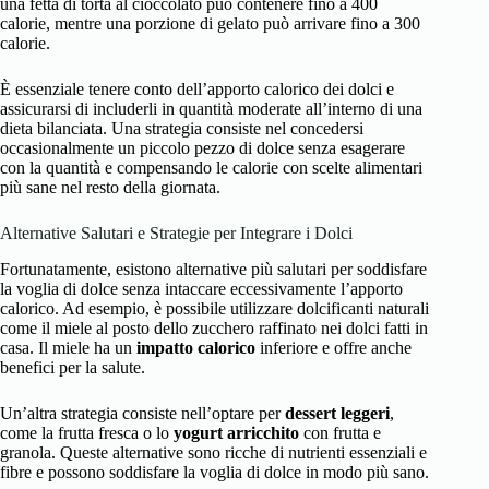
una fetta di torta al cioccolato può contenere fino a 400
calorie, mentre una porzione di gelato può arrivare fino a 300
calorie.
È essenziale tenere conto dell’apporto calorico dei dolci e
assicurarsi di includerli in quantità moderate all’interno di una
dieta bilanciata. Una strategia consiste nel concedersi
occasionalmente un piccolo pezzo di dolce senza esagerare
con la quantità e compensando le calorie con scelte alimentari
più sane nel resto della giornata.
Alternative Salutari e Strategie per Integrare i Dolci
Fortunatamente, esistono alternative più salutari per soddisfare
la voglia di dolce senza intaccare eccessivamente l’apporto
calorico. Ad esempio, è possibile utilizzare dolcificanti naturali
come il miele al posto dello zucchero raffinato nei dolci fatti in
casa. Il miele ha un
impatto calorico
inferiore e offre anche
benefici per la salute.
Un’altra strategia consiste nell’optare per
dessert leggeri
,
come la frutta fresca o lo
yogurt arricchito
con frutta e
granola. Queste alternative sono ricche di nutrienti essenziali e
fibre e possono soddisfare la voglia di dolce in modo più sano.