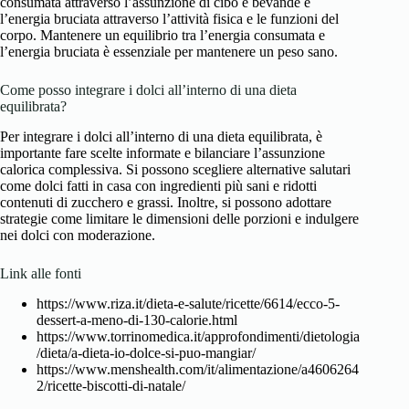
consumata attraverso l’assunzione di cibo e bevande e
l’energia bruciata attraverso l’attività fisica e le funzioni del
corpo. Mantenere un equilibrio tra l’energia consumata e
l’energia bruciata è essenziale per mantenere un peso sano.
Come posso integrare i dolci all’interno di una dieta
equilibrata?
Per integrare i dolci all’interno di una dieta equilibrata, è
importante fare scelte informate e bilanciare l’assunzione
calorica complessiva. Si possono scegliere alternative salutari
come dolci fatti in casa con ingredienti più sani e ridotti
contenuti di zucchero e grassi. Inoltre, si possono adottare
strategie come limitare le dimensioni delle porzioni e indulgere
nei dolci con moderazione.
Link alle fonti
https://www.riza.it/dieta-e-salute/ricette/6614/ecco-5-
dessert-a-meno-di-130-calorie.html
https://www.torrinomedica.it/approfondimenti/dietologia
/dieta/a-dieta-io-dolce-si-puo-mangiar/
https://www.menshealth.com/it/alimentazione/a4606264
2/ricette-biscotti-di-natale/