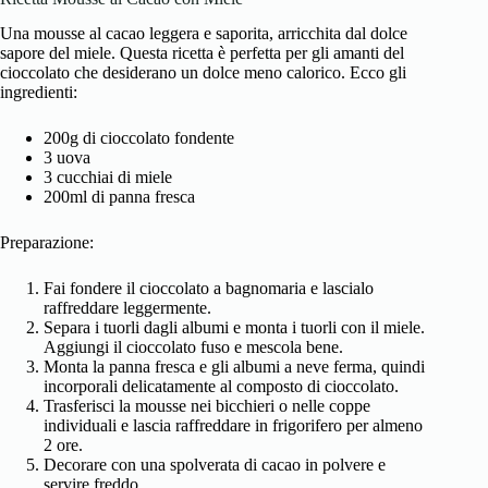
Una mousse al cacao leggera e saporita, arricchita dal dolce
sapore del miele. Questa ricetta è perfetta per gli amanti del
cioccolato che desiderano un dolce meno calorico. Ecco gli
ingredienti:
200g di cioccolato fondente
3 uova
3 cucchiai di miele
200ml di panna fresca
Preparazione:
Fai fondere il cioccolato a bagnomaria e lascialo
raffreddare leggermente.
Separa i tuorli dagli albumi e monta i tuorli con il miele.
Aggiungi il cioccolato fuso e mescola bene.
Monta la panna fresca e gli albumi a neve ferma, quindi
incorporali delicatamente al composto di cioccolato.
Trasferisci la mousse nei bicchieri o nelle coppe
individuali e lascia raffreddare in frigorifero per almeno
2 ore.
Decorare con una spolverata di cacao in polvere e
servire freddo.