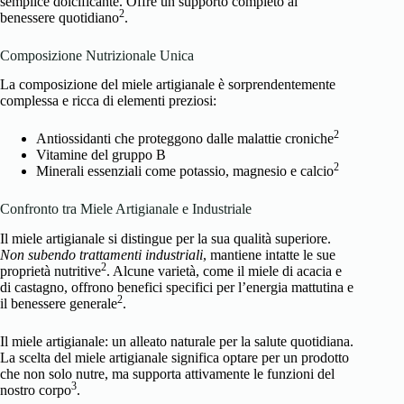
semplice dolcificante. Offre un supporto completo al
2
benessere quotidiano
.
Composizione Nutrizionale Unica
La composizione del miele artigianale è sorprendentemente
complessa e ricca di elementi preziosi:
2
Antiossidanti che proteggono dalle malattie croniche
Vitamine del gruppo B
2
Minerali essenziali come potassio, magnesio e calcio
Confronto tra Miele Artigianale e Industriale
Il miele artigianale si distingue per la sua qualità superiore.
Non subendo trattamenti industriali
, mantiene intatte le sue
2
proprietà nutritive
. Alcune varietà, come il miele di acacia e
di castagno, offrono benefici specifici per l’energia mattutina e
2
il benessere generale
.
Il miele artigianale: un alleato naturale per la salute quotidiana.
La scelta del miele artigianale significa optare per un prodotto
che non solo nutre, ma supporta attivamente le funzioni del
3
nostro corpo
.