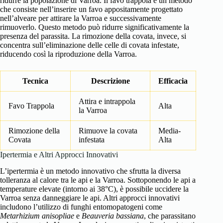
ridurre la popolazione di Varroa. Il favo trappola è un metodo
che consiste nell’inserire un favo appositamente progettato
nell’alveare per attirare la Varroa e successivamente
rimuoverlo. Questo metodo può ridurre significativamente la
presenza del parassita. La rimozione della covata, invece, si
concentra sull’eliminazione delle celle di covata infestate,
riducendo così la riproduzione della Varroa.
Tecnica
Descrizione
Efficacia
Attira e intrappola
Favo Trappola
Alta
la Varroa
Rimozione della
Rimuove la covata
Media-
Covata
infestata
Alta
Ipertermia e Altri Approcci Innovativi
L’ipertermia è un metodo innovativo che sfrutta la diversa
tolleranza al calore tra le api e la Varroa. Sottoponendo le api a
temperature elevate (intorno ai 38°C), è possibile uccidere la
Varroa senza danneggiare le api. Altri approcci innovativi
includono l’utilizzo di funghi entomopatogeni come
Metarhizium anisopliae
e
Beauveria bassiana
, che parassitano