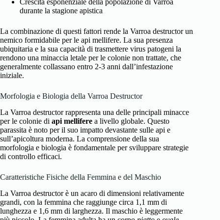
Crescita esponenziale della popolazione di Varroa
durante la stagione apistica
La combinazione di questi fattori rende la Varroa destructor un
nemico formidabile per le api mellifere. La sua presenza
ubiquitaria e la sua capacità di trasmettere virus patogeni la
rendono una minaccia letale per le colonie non trattate, che
generalmente collassano entro 2-3 anni dall’infestazione
iniziale.
Morfologia e Biologia della Varroa Destructor
La Varroa destructor rappresenta una delle principali minacce
per le colonie di
api mellifere
a livello globale. Questo
parassita è noto per il suo impatto devastante sulle api e
sull’apicoltura moderna. La comprensione della sua
morfologia e biologia è fondamentale per sviluppare strategie
di controllo efficaci.
Caratteristiche Fisiche della Femmina e del Maschio
La Varroa destructor è un acaro di dimensioni relativamente
grandi, con la femmina che raggiunge circa 1,1 mm di
lunghezza e 1,6 mm di larghezza. Il maschio è leggermente
più piccolo. La femmina adulta ha un corpo
piatto
e
ovale
,