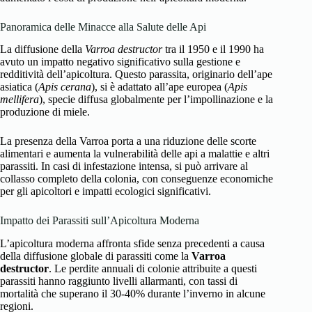
Panoramica delle Minacce alla Salute delle Api
La diffusione della
Varroa destructor
tra il 1950 e il 1990 ha
avuto un impatto negativo significativo sulla gestione e
redditività dell’apicoltura. Questo parassita, originario dell’ape
asiatica (
Apis cerana
), si è adattato all’ape europea (
Apis
mellifera
), specie diffusa globalmente per l’impollinazione e la
produzione di miele.
La presenza della Varroa porta a una riduzione delle scorte
alimentari e aumenta la vulnerabilità delle api a malattie e altri
parassiti. In casi di infestazione intensa, si può arrivare al
collasso completo della colonia, con conseguenze economiche
per gli apicoltori e impatti ecologici significativi.
Impatto dei Parassiti sull’Apicoltura Moderna
L’apicoltura moderna affronta sfide senza precedenti a causa
della diffusione globale di parassiti come la
Varroa
destructor
. Le perdite annuali di colonie attribuite a questi
parassiti hanno raggiunto livelli allarmanti, con tassi di
mortalità che superano il 30-40% durante l’inverno in alcune
regioni.