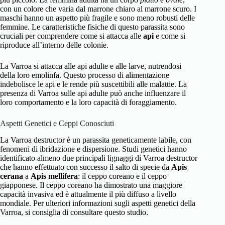
con un colore che varia dal marrone chiaro al marrone scuro. I
maschi hanno un aspetto più fragile e sono meno robusti delle
femmine. Le caratteristiche fisiche di questo parassita sono
cruciali per comprendere come si attacca alle
api
e come si
riproduce all’interno delle colonie.
La Varroa si attacca alle api adulte e alle larve, nutrendosi
della loro emolinfa. Questo processo di alimentazione
indebolisce le api e le rende più suscettibili alle malattie. La
presenza di Varroa sulle api adulte può anche influenzare il
loro comportamento e la loro capacità di foraggiamento.
Aspetti Genetici e Ceppi Conosciuti
La Varroa destructor è un parassita geneticamente labile, con
fenomeni di ibridazione e dispersione. Studi genetici hanno
identificato almeno due principali lignaggi di Varroa destructor
che hanno effettuato con successo il salto di specie da
Apis
cerana
a
Apis mellifera
: il ceppo coreano e il ceppo
giapponese. Il ceppo coreano ha dimostrato una maggiore
capacità invasiva ed è attualmente il più diffuso a livello
mondiale. Per ulteriori informazioni sugli aspetti genetici della
Varroa, si consiglia di consultare
questo studio
.