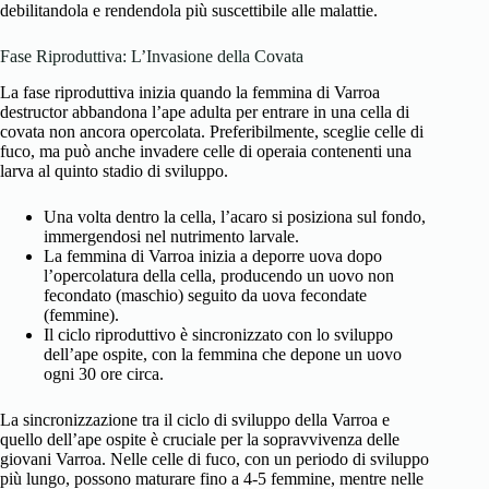
debilitandola e rendendola più suscettibile alle malattie.
Fase Riproduttiva: L’Invasione della Covata
La fase riproduttiva inizia quando la femmina di Varroa
destructor abbandona l’ape adulta per entrare in una cella di
covata non ancora opercolata. Preferibilmente, sceglie celle di
fuco, ma può anche invadere celle di operaia contenenti una
larva al quinto stadio di sviluppo.
Una volta dentro la cella, l’acaro si posiziona sul fondo,
immergendosi nel nutrimento larvale.
La femmina di Varroa inizia a deporre uova dopo
l’opercolatura della cella, producendo un uovo non
fecondato (maschio) seguito da uova fecondate
(femmine).
Il ciclo riproduttivo è sincronizzato con lo sviluppo
dell’ape ospite, con la femmina che depone un uovo
ogni 30 ore circa.
La sincronizzazione tra il ciclo di sviluppo della Varroa e
quello dell’ape ospite è cruciale per la sopravvivenza delle
giovani Varroa. Nelle celle di fuco, con un periodo di sviluppo
più lungo, possono maturare fino a 4-5 femmine, mentre nelle