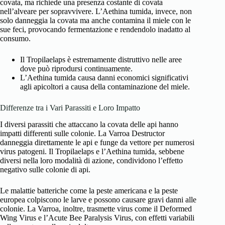
covata, ma richiede una presenza costante di covata
nell’alveare per sopravvivere. L’Aethina tumida, invece, non
solo danneggia la covata ma anche contamina il miele con le
sue feci, provocando fermentazione e rendendolo inadatto al
consumo.
Il Tropilaelaps è estremamente distruttivo nelle aree
dove può riprodursi continuamente.
L’Aethina tumida causa danni economici significativi
agli apicoltori a causa della contaminazione del miele.
Differenze tra i Vari Parassiti e Loro Impatto
I diversi parassiti che attaccano la covata delle api hanno
impatti differenti sulle colonie. La Varroa Destructor
danneggia direttamente le api e funge da vettore per numerosi
virus patogeni. Il Tropilaelaps e l’Aethina tumida, sebbene
diversi nella loro modalità di azione, condividono l’effetto
negativo sulle colonie di api.
Le malattie batteriche come la peste americana e la peste
europea colpiscono le larve e possono causare gravi danni alle
colonie. La Varroa, inoltre, trasmette virus come il Deformed
Wing Virus e l’Acute Bee Paralysis Virus, con effetti variabili