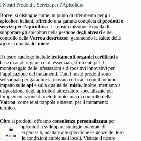
I Nostri Prodotti e Servizi per l’Apicoltura
Borvei si distingue come un punto di riferimento per gli
apicoltori italiani, offrendo una gamma completa di
prodotti e
servizi per l’apicoltura
. La nostra missione è quella di
supportare gli apicoltori nella gestione degli
alveari
e nel
controllo della
Varroa destructor
, garantendo la salute delle
api
e la qualità del
miele
.
Il nostro catalogo include
trattamenti organici certificati
a
base di acidi organici e oli essenziali, strumenti per il
monitoraggio delle infestazioni e dispositivi innovativi per
l’applicazione dei trattamenti. Tutti i nostri prodotti sono
selezionati per garantire la massima efficacia con il minimo
impatto sulle
api
e sulla qualità del
miele
. Inoltre, mettiamo a
disposizione degli apicoltori attrezzature specializzate per
l’implementazione di metodi biotecnici di controllo della
Varroa
, come telai trappola e sistemi per il trattamento
termico.
Oltre ai prodotti, offriamo
consulenza personalizzata
per
aiutare gli apicoltori a sviluppare strategie integrate di
controllo dei parassiti, adattate alle specifiche esigenze del loro
Home
apiario e alle condizioni ambientali locali. Visitate il nostro