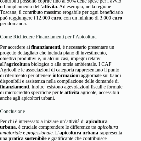
contributi possono coprire fino al 50% delle spese per l’avvio
o l’ampliamento dell’
attività
. Ad esempio, nella regione
Toscana, il contributo massimo erogabile per ogni beneficiario
può raggiungere i 12.000
euro
, con un minimo di 3.000
euro
per domanda.
Come Richiedere Finanziamenti per l’Apicoltura
Per accedere ai
finanziamenti
, è necessario presentare un
progetto dettagliato che includa piano di investimento,
obiettivi produttivi e, in alcuni casi, impegni relativi
all’
agricoltura
biologica o alla tutela ambientale. I CAF
Agricoli e le associazioni di categoria rappresentano il punto
di riferimento per ottenere
informazioni
aggiornate sui bandi
disponibili e assistenza nella compilazione delle domande di
finanziamenti
. Inoltre, esistono agevolazioni fiscali e formule
di microcredito specifiche per le
attività
agricole, accessibili
anche agli apicoltori urbani.
Conclusione
Per chi è interessato a iniziare un’attività di
apicoltura
urbana
, è cruciale comprendere le differenze tra
apicoltura
amatoriale
e
professionale
. L’
apicoltura urbana
rappresenta
una
pratica sostenibile
e gratificante che contribuisce