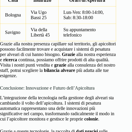
Città
Indirizzo
Orari di Apertura
Via Ugo
Lun-Ven: 8:00-14:00,
Bologna
Bassi 25
Sab: 8:30-18:00
Via della
Su appuntamento
Savigno
Libertà 45
telefonico
Grazie alla nostra presenza capillare sul territorio, gli apicoltori
possono facilmente trovare e acquistare i sistemi di pesatura
per alveari di cui hanno bisogno.
Grazie
alla nostra esperienza
e
ricerca
continua, possiamo offrire prodotti di alta qualità.
Visita i nostri punti vendita e
grazie
alla consulenza del nostro
staff, potrai scegliere la
bilancia alveare
più adatta alle tue
esigenze.
Conclusione: Innovazione e Futuro dell’Apicoltura
L’integrazione della tecnologia nella gestione degli alveari sta
cambiando il volto dell’apicoltura. I sistemi di pesatura
automatica rappresentano una delle innovazioni più
significative nel campo, trasformando radicalmente il modo in
cui l’apicoltore monitora e gestisce le proprie
colonie
.
Grazie a queste tecnologie, la raccolta di
dati precisi
sulle