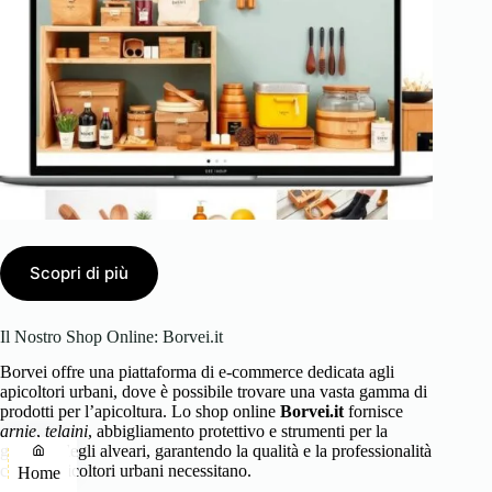
Scopri di più
Il Nostro Shop Online: Borvei.it
Borvei offre una piattaforma di e-commerce dedicata agli
apicoltori urbani, dove è possibile trovare una vasta gamma di
prodotti per l’apicoltura. Lo shop online
Borvei.it
fornisce
arnie
,
telaini
, abbigliamento protettivo e strumenti per la
gestione degli alveari, garantendo la qualità e la professionalità
che gli apicoltori urbani necessitano.
Home