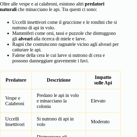
Oltre alle vespe e ai calabroni, esistono altri
predatori
naturali
che minacciano le api. Tra questi ci sono:
Uccelli insettivori come il gruccione e le rondini che si
nutrono di api in volo.
Mammiferi come orsi, tassi e puzzole che distruggono
gli
alveari
alla ricerca di miele e larve.
Ragni che costruiscono ragnatele vicino agli alveari per
catturare le api.
Falene della cera le cui larve si nutrono di cera e
possono danneggiare gravemente i favi.
Impatto
Predatore
Descrizione
sulle Api
Predano le api in volo
Vespe e
e minacciano la
Elevato
Calabroni
colonia
Uccelli
Si nutrono di api in
Moderato
Insettivori
volo
Distruggono gli