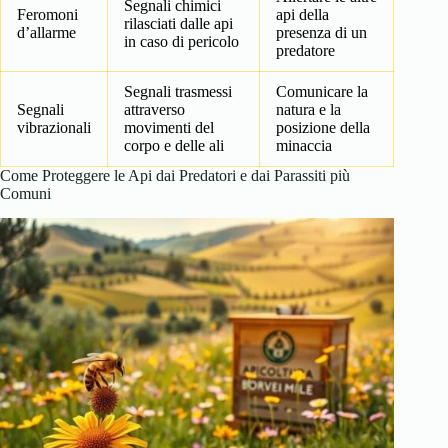
Segnali chimici
Feromoni
api della
rilasciati dalle api
d’allarme
presenza di un
in caso di pericolo
predatore
Segnali trasmessi
Comunicare la
Segnali
attraverso
natura e la
vibrazionali
movimenti del
posizione della
corpo e delle ali
minaccia
Come Proteggere le Api dai Predatori e dai Parassiti più
Comuni