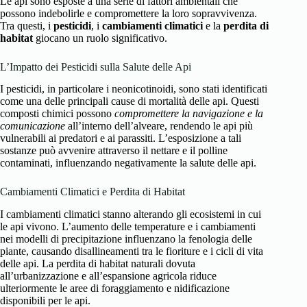
Le api sono esposte a una serie di fattori ambientali che
possono indebolirle e compromettere la loro sopravvivenza.
Tra questi, i
pesticidi
, i
cambiamenti climatici
e la
perdita di
habitat
giocano un ruolo significativo.
L’Impatto dei Pesticidi sulla Salute delle Api
I pesticidi, in particolare i neonicotinoidi, sono stati identificati
come una delle principali cause di mortalità delle api. Questi
composti chimici possono
compromettere la navigazione e la
comunicazione
all’interno dell’alveare, rendendo le api più
vulnerabili ai predatori e ai parassiti. L’esposizione a tali
sostanze può avvenire attraverso il nettare e il polline
contaminati, influenzando negativamente la salute delle api.
Cambiamenti Climatici e Perdita di Habitat
I cambiamenti climatici stanno alterando gli ecosistemi in cui
le api vivono. L’aumento delle temperature e i cambiamenti
nei modelli di precipitazione influenzano la fenologia delle
piante, causando disallineamenti tra le fioriture e i cicli di vita
delle api. La perdita di habitat naturali dovuta
all’urbanizzazione e all’espansione agricola riduce
ulteriormente le aree di foraggiamento e nidificazione
disponibili per le api.