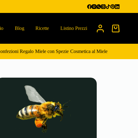
io
Blog
Ricette
Listino Prezzi
Carrello
onfezioni Regalo
Miele con Spezie
Cosmetica al Miele