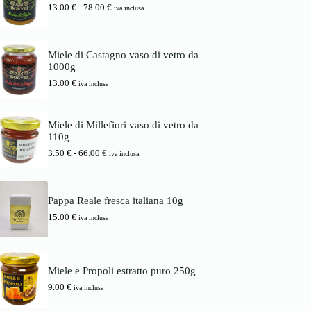
i
a
F
13.00
€
-
78.00
€
d
iva inclusa
n
l
a
i
a
e
s
p
l
è
c
r
e
:
i
e
Miele di Castagno vaso di vetro da
e
1
a
z
1000g
r
6
d
z
a
.
13.00
€
i
iva inclusa
o
:
0
p
:
1
0
r
d
7
e
a
Miele di Millefiori vaso di vetro da
.
€
z
3
110g
0
.
z
.
0
o
F
3.50
€
-
66.00
€
5
iva inclusa
:
a
0
€
d
s
.
a
c
€
1
i
a
Pappa Reale fresca italiana 10g
3
a
6
15.00
€
.
d
iva inclusa
6
0
i
.
0
p
0
r
0
€
e
Miele e Propoli estratto puro 250g
a
z
€
7
z
9.00
€
iva inclusa
8
o
.
: