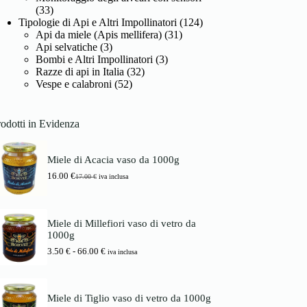
(33)
Tipologie di Api e Altri Impollinatori
(124)
Api da miele (Apis mellifera)
(31)
Api selvatiche
(3)
Bombi e Altri Impollinatori
(3)
Razze di api in Italia
(32)
Vespe e calabroni
(52)
odotti in Evidenza
Miele di Acacia vaso da 1000g
16.00
€
17.00
€
iva inclusa
I
I
l
l
p
p
r
r
Miele di Millefiori vaso di vetro da
e
e
1000g
z
z
z
z
F
3.50
€
-
66.00
€
iva inclusa
o
o
a
o
a
s
r
t
c
i
t
i
Miele di Tiglio vaso di vetro da 1000g
g
u
a