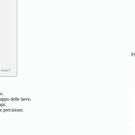
Pr
 reale?
e.
luppo delle larve.
api.
e precisione.