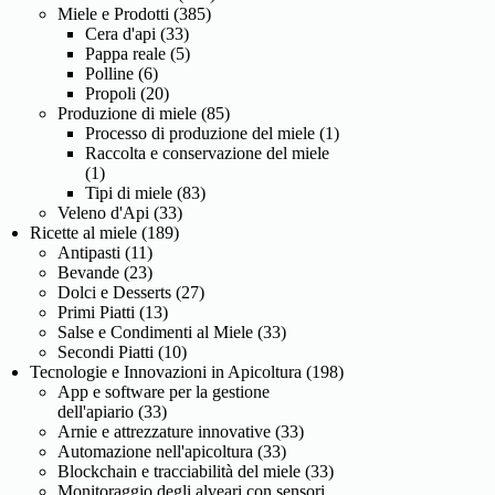
Miele e Prodotti
(385)
Cera d'api
(33)
Pappa reale
(5)
Polline
(6)
Propoli
(20)
Produzione di miele
(85)
Processo di produzione del miele
(1)
Raccolta e conservazione del miele
(1)
Tipi di miele
(83)
Veleno d'Api
(33)
Ricette al miele
(189)
Antipasti
(11)
Bevande
(23)
Dolci e Desserts
(27)
Primi Piatti
(13)
Salse e Condimenti al Miele
(33)
Secondi Piatti
(10)
Tecnologie e Innovazioni in Apicoltura
(198)
App e software per la gestione
dell'apiario
(33)
Arnie e attrezzature innovative
(33)
Automazione nell'apicoltura
(33)
Blockchain e tracciabilità del miele
(33)
Monitoraggio degli alveari con sensori