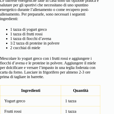
Le barrette energetiche fatte in casa sono un’opzione pratica e
salutare per gli sportivi che necessitano di uno spuntino
energetico durante l’allenamento o come recupero post-
allenamento. Per prepararle, sono necessari i seguenti
ingredienti:
1 tazza di yogurt greco
1 tazza di frutti rossi
1 tazza di fiocchi d’avena
1/2 tazza di proteine in polvere
2 cucchiai di miele
Mescolare lo yogurt greco con i frutti rossi e aggiungere i
fiocchi d’avena e le proteine in polvere. Aggiungere il miele
per dolcificare e versare l’impasto in una teglia foderata con
carta da forno. Lasciare in frigorifero per almeno 2-3 ore
prima di tagliare in barrette.
Ingredienti
Quantità
Yogurt greco
1 tazza
Frutti rossi
1 tazza