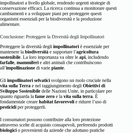
impollinatori a livello globale, rendendo urgenti strategie di
conservazione efficaci. La ricerca continua a monitorare questi
cambiamenti e a sviluppare piani per proteggere questi
organismi essenziali per la biodiversità e la produzione
alimentare.
Conclusione: Proteggere la Diversità degli Impollinatori
Proteggere la diversità degli
impollinatori
è essenziale per
mantenere la
biodiversità
e supportare l’
agricoltura
sostenibile
. La loro importanza va oltre le
api
, includendo
farfalle
,
mammiferi
e altri animali che contribuiscono
all’
impollinazione
di varie
piante
.
Gli
impollinatori selvatici
svolgono un ruolo cruciale nella
vita sulla Terra
e nel raggiungimento degli
Obiettivi di
Sviluppo Sostenibile
delle Nazioni Unite, in particolare per
quanto riguarda la
fame zero
e la
vita sulla terra
. È
fondamentale creare
habitat favorevoli
e ridurre l’uso di
pesticidi
per proteggerli.
I consumatori possono contribuire alla loro protezione
attraverso scelte di acquisto consapevoli, preferendo prodotti
biologici
o provenienti da aziende che adottano pratiche