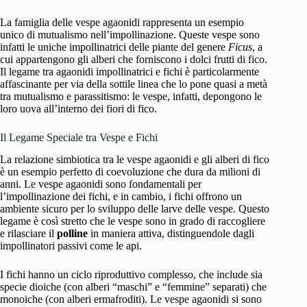
La famiglia delle vespe agaonidi rappresenta un esempio
unico di mutualismo nell’impollinazione. Queste vespe sono
infatti le uniche impollinatrici delle piante del genere
Ficus
, a
cui appartengono gli alberi che forniscono i dolci frutti di fico.
Il legame tra agaonidi impollinatrici e fichi è particolarmente
affascinante per via della sottile linea che lo pone quasi a metà
tra mutualismo e parassitismo: le vespe, infatti, depongono le
loro uova all’interno dei fiori di fico.
Il Legame Speciale tra Vespe e Fichi
La relazione simbiotica tra le vespe agaonidi e gli alberi di fico
è un esempio perfetto di coevoluzione che dura da milioni di
anni. Le vespe agaonidi sono fondamentali per
l’impollinazione dei fichi, e in cambio, i fichi offrono un
ambiente sicuro per lo sviluppo delle larve delle vespe. Questo
legame è così stretto che le vespe sono in grado di raccogliere
e rilasciare il
polline
in maniera attiva, distinguendole dagli
impollinatori passivi come le api.
I fichi hanno un ciclo riproduttivo complesso, che include sia
specie dioiche (con alberi “maschi” e “femmine” separati) che
monoiche (con alberi ermafroditi). Le vespe agaonidi si sono