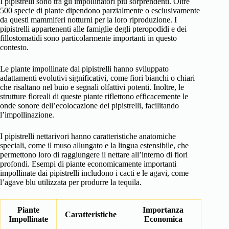
I pipistrelli sono tra gli impollinatori più sorprendenti. Oltre
500 specie di piante dipendono parzialmente o esclusivamente
da questi mammiferi notturni per la loro riproduzione. I
pipistrelli appartenenti alle famiglie degli pteropodidi e dei
fillostomatidi sono particolarmente importanti in questo
contesto.
Le piante impollinate dai pipistrelli hanno sviluppato
adattamenti evolutivi significativi, come fiori bianchi o chiari
che risaltano nel buio e segnali olfattivi potenti. Inoltre, le
strutture floreali di queste piante riflettono efficacemente le
onde sonore dell’ecolocazione dei pipistrelli, facilitando
l’impollinazione.
I pipistrelli nettarivori hanno caratteristiche anatomiche
speciali, come il muso allungato e la lingua estensibile, che
permettono loro di raggiungere il nettare all’interno di fiori
profondi. Esempi di piante economicamente importanti
impollinate dai pipistrelli includono i cacti e le agavi, come
l’agave blu utilizzata per produrre la tequila.
Piante
Importanza
Caratteristiche
Impollinate
Economica