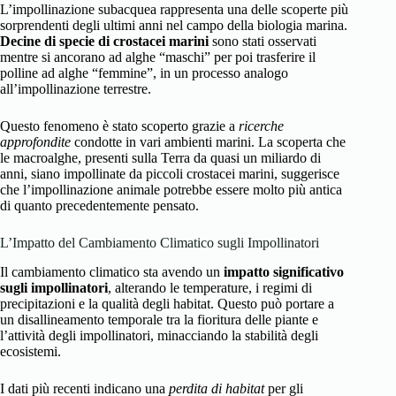
L’impollinazione subacquea rappresenta una delle scoperte più
sorprendenti degli ultimi anni nel campo della biologia marina.
Decine di specie di crostacei marini
sono stati osservati
mentre si ancorano ad alghe “maschi” per poi trasferire il
polline ad alghe “femmine”, in un processo analogo
all’impollinazione terrestre.
Questo fenomeno è stato scoperto grazie a
ricerche
approfondite
condotte in vari ambienti marini. La scoperta che
le macroalghe, presenti sulla Terra da quasi un miliardo di
anni, siano impollinate da piccoli crostacei marini, suggerisce
che l’impollinazione animale potrebbe essere molto più antica
di quanto precedentemente pensato.
L’Impatto del Cambiamento Climatico sugli Impollinatori
Il cambiamento climatico sta avendo un
impatto significativo
sugli impollinatori
, alterando le temperature, i regimi di
precipitazioni e la qualità degli habitat. Questo può portare a
un disallineamento temporale tra la fioritura delle piante e
l’attività degli impollinatori, minacciando la stabilità degli
ecosistemi.
I dati più recenti indicano una
perdita di habitat
per gli