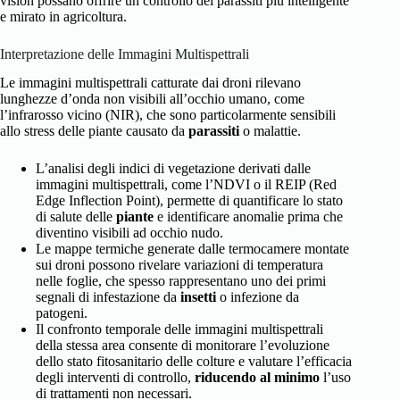
vision possano offrire un controllo dei parassiti più intelligente
e mirato in agricoltura.
Interpretazione delle Immagini Multispettrali
Le immagini multispettrali catturate dai droni rilevano
lunghezze d’onda non visibili all’occhio umano, come
l’infrarosso vicino (NIR), che sono particolarmente sensibili
allo stress delle piante causato da
parassiti
o malattie.
L’analisi degli indici di vegetazione derivati dalle
immagini multispettrali, come l’NDVI o il REIP (Red
Edge Inflection Point), permette di quantificare lo stato
di salute delle
piante
e identificare anomalie prima che
diventino visibili ad occhio nudo.
Le mappe termiche generate dalle termocamere montate
sui droni possono rivelare variazioni di temperatura
nelle foglie, che spesso rappresentano uno dei primi
segnali di infestazione da
insetti
o infezione da
patogeni.
Il confronto temporale delle immagini multispettrali
della stessa area consente di monitorare l’evoluzione
dello stato fitosanitario delle colture e valutare l’efficacia
degli interventi di controllo,
riducendo al minimo
l’uso
di trattamenti non necessari.