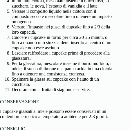
In un’altra ciotola, mescolare insieme il burro fuso, lo
zucchero, le uova, l’estratto di vaniglia e il latte.
Versare il composto liquido nella ciotola con il
composto secco e mescolare fino a ottenere un impasto
omogeneo.
Versare l’impasto nei gusci di cupcake fino a 2/3 della
loro capacità.
Cuocere i cupcake in forno per circa 20-25 minuti, o
fino a quando uno stuzzicadenti inserito al centro di un
cupcake non esce asciutto.
Lasciare raffreddare i cupcake prima di procedere alla
glassatura.
Per la glassatura, mescolare insieme il burro morbido, il
miele, il succo di limone e la panna acida in una ciotola
fino a ottenere una consistenza cremosa.
Spalmare la glassa sui cupcake con l’aiuto di un
cucchiaio.
Decorare con la frutta di stagione e servire.
CONSERVAZIONE
I cupcake glassati al miele possono essere conservati in un
contenitore ermetico a temperatura ambiente per 2-3 giorni.
CONSIGLIO