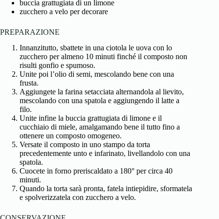
buccia grattugiata di un limone
zucchero a velo per decorare
PREPARAZIONE
Innanzitutto, sbattete in una ciotola le uova con lo
zucchero per almeno 10 minuti finché il composto non
risulti gonfio e spumoso.
Unite poi l’olio di semi, mescolando bene con una
frusta.
Aggiungete la farina setacciata alternandola al lievito,
mescolando con una spatola e aggiungendo il latte a
filo.
Unite infine la buccia grattugiata di
limone e il
cucchiaio di miele
, amalgamando bene il tutto fino a
ottenere un composto omogeneo.
Versate il composto in uno stampo da torta
precedentemente unto e infarinato, livellandolo con una
spatola.
Cuocete in forno preriscaldato a 180° per circa 40
minuti.
Quando la torta sarà pronta, fatela intiepidire, sformatela
e spolverizzatela con zucchero a velo.
CONSERVAZIONE